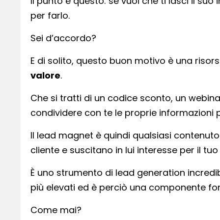
Il punto è questo: se vuoi che ti lasci il s
per farlo.
Sei d’accordo?
E di solito, questo buon motivo è una risor
valore
.
Che si tratti di un codice sconto, un webina
condividere con te le proprie informazioni pe
Il lead magnet è quindi qualsiasi contenut
cliente e suscitano in lui interesse per il tu
È uno strumento di lead generation incredib
più elevati ed è perciò una componente fond
Come mai?