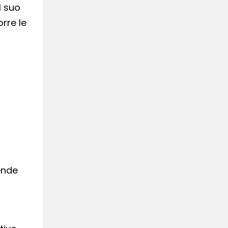
l suo
orre le
ende