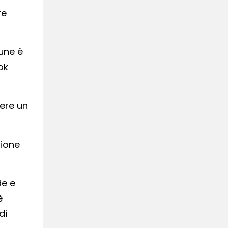
re
une è
ok
iere un
zione
de e
è
di