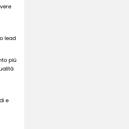
lvere
uo lead
nto più
ualità
di e