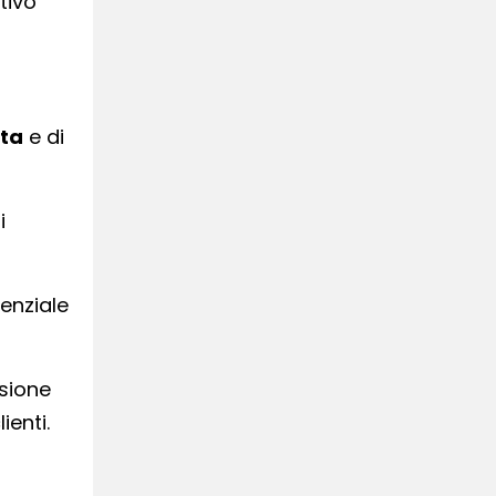
tivo
ita
e di
i
enziale
rsione
ienti.