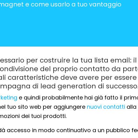
 magnet e come usarlo a tuo vantaggio
sario per costruire la tua lista email: il
ondivisione del proprio contatto da par
uali caratteristiche deve avere per essere
ampagna di lead generation di successo
rketing
e quindi probabilmente hai già fatto il prim
 nel tuo sito web per aggiungere
nuovi contatti
alla
omozioni dei tuoi prodotti.
ti dà accesso in modo continuativo a un pubblico fe