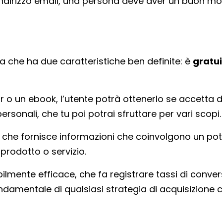
uo indirizzo email, una persona deve aver un buon mo
sa che ha due caratteristiche ben definite: è
gratu
r o un ebook, l’utente potrà ottenerlo se accetta d
rsonali, che tu poi potrai sfruttare per vari scopi.
o che fornisce informazioni che coinvolgono un pot
o prodotto o servizio.
ilmente efficace, che fa registrare tassi di conve
amentale di qualsiasi strategia di acquisizione cl