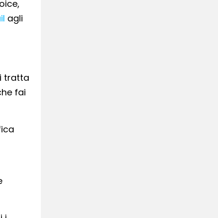
oice,
il
agli
i tratta
che fai
fica
e
 i