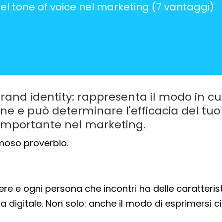
el tone of voice nel marketing (7 vantaggi)
brand identity: rappresenta il modo in cui
ione e può determinare l'efficacia del tuo
 importante nel marketing.
amoso proverbio.
nere e ogni persona che incontri ha delle caratteris
nta digitale. Non solo: anche il modo di esprimersi c