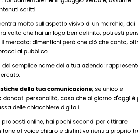
e": fondamentale nel linguaggio verbale, assume
enuti scritti.
centra molto sull'aspetto visivo di un marchio, dai
na volta che hai un logo ben definito, potresti pen
e il mercato: dimentichi però che ciò che conta, olt
procci al pubblico.
ù del semplice nome della tua azienda: rappresenta
mercato.
ristiche della tua comunicazione
; se unico e
sto dandoti personalità, cosa che al giorno d'oggi è 
a delle chiacchiere digitali.
 proposti online, hai pochi secondi per attirare
 tone of voice chiaro e distintivo rientra proprio tra