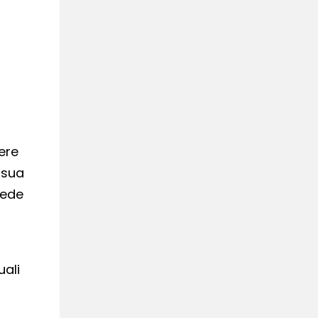
ere
 sua
cede
uali