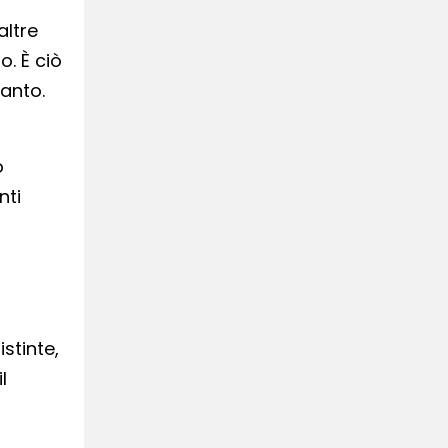
altre
. È ciò
tanto.
ò
nti
stinte,
l