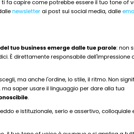
ti fa capire come potrebbe essere il tuo tone of v
dalle
newsletter
ai post sui social media, dalle
ema
e del tuo business emerge dalle tue parole
: non s
dici. È direttamente responsabile dell'impressione 
li, ma anche l'ordine, lo stile, il ritmo. Non signi
 ma saper usare il linguaggio per dare alla tua
onoscibile
.
ddo e istituzionale, serio e assertivo, colloquiale 
o, il tuo tone of voice è ovunque e si applica a tutti