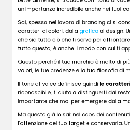
Letteralmente, si traduce con "tono di voc
un'importanza incredibile anche nei tuoi cont
Sai, spesso nel lavoro di branding ci si con
caratteri ai colori, dalla
grafica
al design. U
che sia tutto ciò che ti serve per affrontar
tutto questo, è anche il modo con cui ti ap
Questo perché il tuo marchio è molto di pi
valori, le tue credenze e la tua filosofia di 
Il tone of voice definisce quindi
le caratte
riconoscibile, ti aiuta a distinguerti dal re
importante che mai per emergere dalla mass
Ma questo già lo sai: nel caos dei contenuti
l'attenzione del tuo target e conservarla. Un