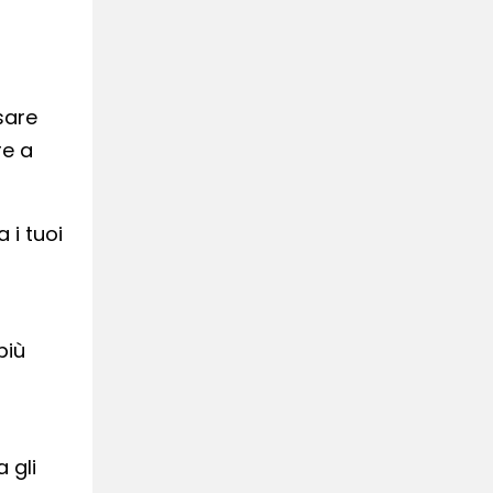
sare
re a
 i tuoi
più
 gli