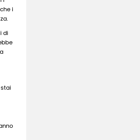
che i
za.
 di
rebbe
 a
 stai
hanno