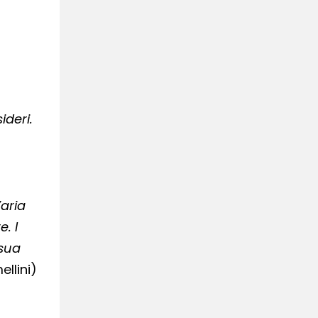
ideri.
’aria
. I
 sua
llini)