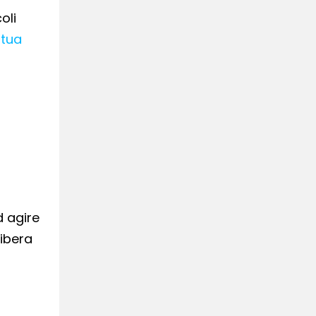
oli
 tua
d agire
libera