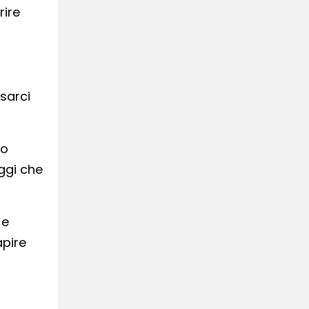
rire
nsarci
io
ggi che
 e
apire