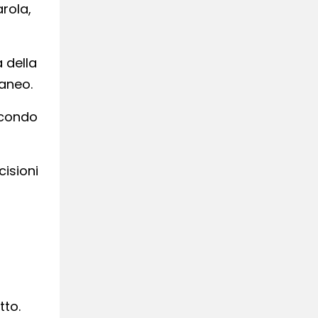
arola,
 della
taneo.
econdo
cisioni
tto.