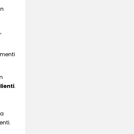
un
,
umenti
un
lienti
.
la
enti.