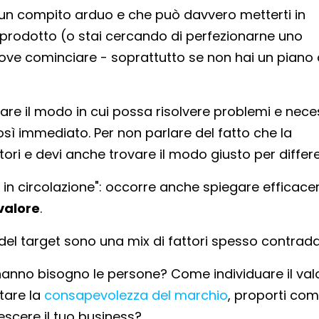
un compito arduo e che può davvero metterti in
 prodotto (o stai cercando di perfezionarne uno
 dove cominciare - soprattutto se non hai un piano
re il modo in cui possa risolvere problemi e nece
sì immediato. Per non parlare del fatto che la
tori e devi anche trovare il modo giusto per differe
ore in circolazione": occorre anche spiegare effica
valore
.
el target sono una mix di fattori spesso contraddi
anno bisogno le persone? Come individuare il val
tare la
consapevolezza del marchio
, proporti co
rescere il tuo business?