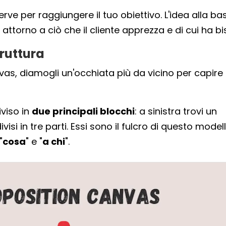
erve per raggiungere il tuo obiettivo. L'idea alla ba
 attorno a ciò che il cliente apprezza e di cui ha b
truttura
vas, diamogli un'occhiata più da vicino per capir
iviso in
due principali blocchi
: a sinistra trovi un
si in tre parti. Essi sono il fulcro di questo modell
"
cosa
" e "
a chi
".