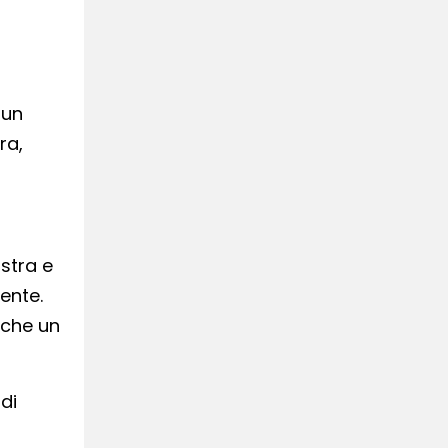
 un
ra,
stra e
iente.
 che un
di