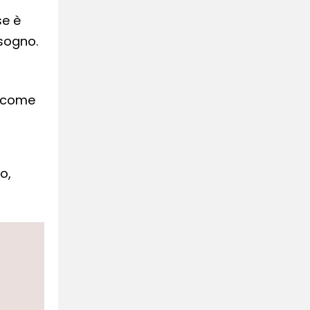
se è
isogno.
e come
o,