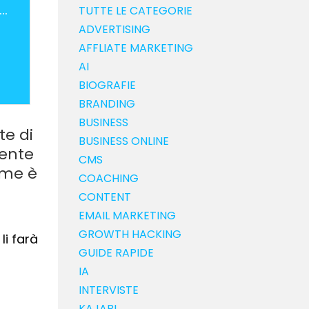
 Proposition Canvas (Pt.1): cos'è, come è fatto e 5 vantaggi
TUTTE LE CATEGORIE
ADVERTISING
AFFLIATE MARKETING
AI
BIOGRAFIE
BRANDING
BUSINESS
te di
BUSINESS ONLINE
tente
CMS
ome è
COACHING
CONTENT
EMAIL MARKETING
GROWTH HACKING
li farà
GUIDE RAPIDE
IA
INTERVISTE
KAJABI