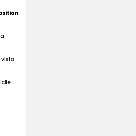
osition
za
 vista
cile